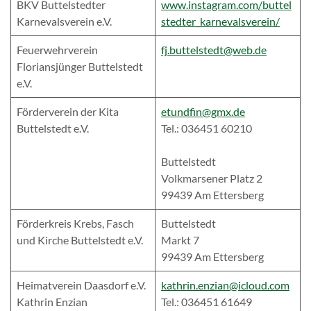
BKV Buttelstedter
www.instagram.com/buttel
Karnevalsverein e.V.
stedter_karnevalsverein/
Feuerwehrverein
fj.buttelstedt@web.de
Floriansjünger Buttelstedt
e.V.
Förderverein der Kita
etundfin@gmx.de
Buttelstedt e.V.
Tel.: 036451 60210
Buttelstedt
Volkmarsener Platz 2
99439 Am Ettersberg
Förderkreis Krebs, Fasch
Buttelstedt
und Kirche Buttelstedt e.V.
Markt 7
99439 Am Ettersberg
Heimatverein Daasdorf e.V.
kathrin.enzian@icloud.com
Kathrin Enzian
Tel.: 036451 61649