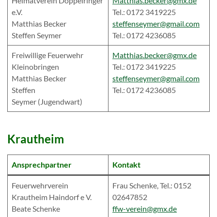
Heimatverein Doppelringer
Matthias.becker@gmx.de
e.V.
Tel.: 0172 3419225
Matthias Becker
steffenseymer@gmail.com
Steffen Seymer
Tel.: 0172 4236085
Freiwillige Feuerwehr
Matthias.becker@gmx.de
Kleinobringen
Tel.: 0172 3419225
Matthias Becker
steffenseymer@gmail.com
Steffen
Tel.: 0172 4236085
Seymer (Jugendwart)
Krautheim
Ansprechpartner
Kontakt
Feuerwehrverein
Frau Schenke, Tel.: 0152
Krautheim Haindorf e V.
02647852
Beate Schenke
ffw-verein@gmx.de