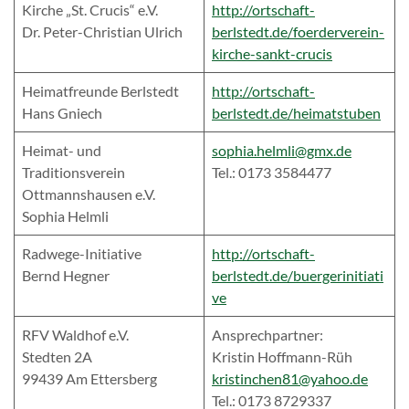
Kirche „St. Crucis“ e.V.
http://ortschaft-
Dr. Peter-Christian Ulrich
berlstedt.de/foerderverein-
kirche-sankt-crucis
Heimatfreunde Berlstedt
http://ortschaft-
Hans Gniech
berlstedt.de/heimatstuben
Heimat- und
sophia.helmli@gmx.de
Traditionsverein
Tel.: 0173 3584477
Ottmannshausen e.V.
Sophia Helmli
Radwege-Initiative
http://ortschaft-
Bernd Hegner
berlstedt.de/buergerinitiati
ve
RFV Waldhof e.V.
Ansprechpartner:
Stedten 2A
Kristin Hoffmann-Rüh
99439 Am Ettersberg
kristinchen81@yahoo.de
Tel.: 0173 8729337