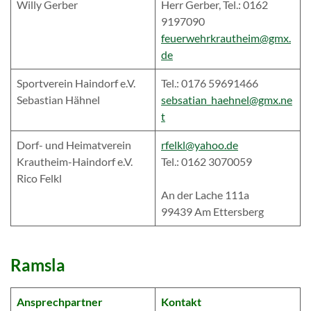
Willy Gerber
Herr Gerber, Tel.: 0162
9197090
feuerwehrkrautheim@gmx.
de
Sportverein Haindorf e.V.
Tel.: 0176 59691466
Sebastian Hähnel
sebsatian_haehnel@gmx.ne
t
Dorf- und Heimatverein
rfelkl@yahoo.de
Krautheim-Haindorf e.V.
Tel.: 0162 3070059
Rico Felkl
An der Lache 111a
99439 Am Ettersberg
Ramsla
Ansprechpartner
Kontakt