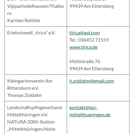
Vippachedelhausen/Thalbo
99439 Am Ettersberg
rn
Karsten Rottleb
Erlebniswelt „tirica“ e.V.
tirica@aol.com
Tel.: 036452 71559
www.tirica.de
Mühlstraße 76
99439 Am Ettersberg
Kleingartenverein Am
h.zoldahn@gmail.com
Rittersborn e.V.
Thomas Zoldahn
Landschaftspflegeverband
kontakt@lpv-
Mittelthüringen e.V.
mittelthueringen.de
NATURA 2000-Station
„Mittelthüringen/Hohe