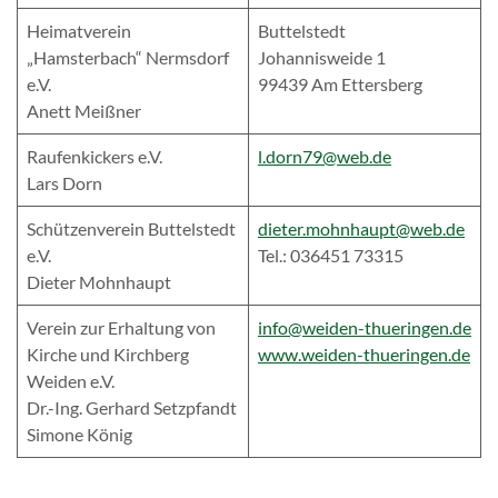
Heimatverein
Buttelstedt
„Hamsterbach“ Nermsdorf
Johannisweide 1
e.V.
99439 Am Ettersberg
Anett Meißner
Raufenkickers e.V.
l.dorn79@web.de
Lars Dorn
Schützenverein Buttelstedt
dieter.mohnhaupt@web.de
e.V.
Tel.: 036451 73315
Dieter Mohnhaupt
Verein zur Erhaltung von
info@weiden-thueringen.de
Kirche und Kirchberg
www.weiden-thueringen.de
Weiden e.V.
Dr.-Ing. Gerhard Setzpfandt
Simone König