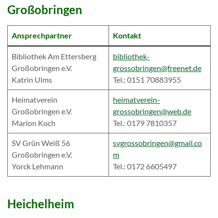
Großobringen
Ansprechpartner
Kontakt
Bibliothek Am Ettersberg
bibliothek-
Großobringen e.V.
grossobringen@freenet.de
Katrin Ulms
Tel.: 0151 70883955
Heimatverein
heimatverein-
Großobringen e.V.
grossobringen@web.de
Marion Koch
Tel.: 0179 7810357
SV Grün Weiß 56
svgrossobringen@gmail.co
Großobringen e.V.
m
Yorck Lehmann
Tel.: 0172 6605497
Heichelheim