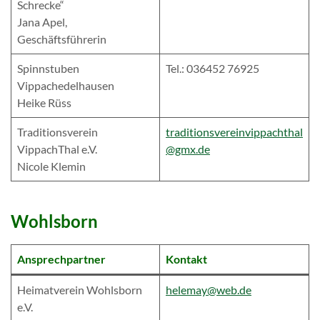
Schrecke“
Jana Apel,
Geschäftsführerin
Spinnstuben
Tel.: 036452 76925
Vippachedelhausen
Heike Rüss
Traditionsverein
traditionsvereinvippachthal
VippachThal e.V.
@gmx.de
Nicole Klemin
Wohlsborn
Ansprechpartner
Kontakt
Heimatverein Wohlsborn
helemay@web.de
e.V.