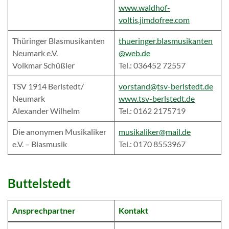
www.waldhof-
voltis.jimdofree.com
Thüringer Blasmusikanten
thueringer.blasmusikanten
Neumark e.V.
@web.de
Volkmar Schüßler
Tel.: 036452 72557
TSV 1914 Berlstedt/
vorstand@tsv-berlstedt.de
Neumark
www.tsv-berlstedt.de
Alexander Wilhelm
Tel.: 0162 2175719
Die anonymen Musikaliker
musikaliker@mail.de
e.V. – Blasmusik
Tel.: 0170 8553967
Buttelstedt
Ansprechpartner
Kontakt