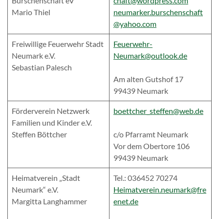
Burschenschaft eV
chaft@wordpress.com
Mario Thiel
neumarker.burschenschaft
@yahoo.com
Freiwillige Feuerwehr Stadt
Feuerwehr-
Neumark e.V.
Neumark@outlook.de
Sebastian Palesch
Am alten Gutshof 17
99439 Neumark
Förderverein Netzwerk
boettcher_steffen@web.de
Familien und Kinder e.V.
Steffen Böttcher
c/o Pfarramt Neumark
Vor dem Obertore 106
99439 Neumark
Heimatverein „Stadt
Tel.: 036452 70274
Neumark“ e.V.
Heimatverein.neumark@fre
Margitta Langhammer
enet.de