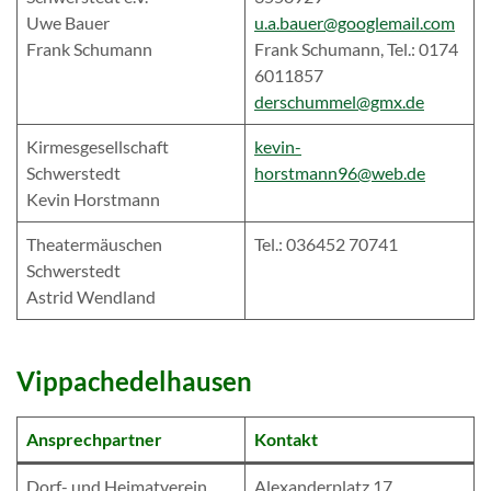
Uwe Bauer
u.a.bauer@googlemail.com
Frank Schumann
Frank Schumann, Tel.: 0174
6011857
derschummel@gmx.de
Kirmesgesellschaft
kevin-
Schwerstedt
horstmann96@web.de
Kevin Horstmann
Theatermäuschen
Tel.: 036452 70741
Schwerstedt
Astrid Wendland
Vippachedelhausen
Ansprechpartner
Kontakt
Dorf- und Heimatverein
Alexanderplatz 17