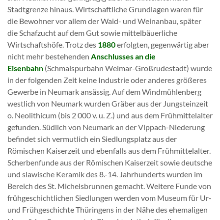
Stadtgrenze hinaus. Wirtschaftliche Grundlagen waren für
die Bewohner vor allem der Waid- und Weinanbau, später
die Schafzucht auf dem Gut sowie mittelbäuerliche
Wirtschaftshöfe. Trotz des
1880
erfolgten, gegenwärtig aber
nicht mehr bestehenden
Anschlusses an die
Eisenbahn
(Schmalspurbahn Weimar-Großrudestadt) wurde
in der folgenden Zeit keine Industrie oder anderes größeres
Gewerbe in Neumark ansässig. Auf dem Windmühlenberg
westlich von Neumark wurden Gräber aus der Jungsteinzeit
o. Neolithicum (bis 2 000 v. u. Z.) und aus dem Frühmittelalter
gefunden. Südlich von Neumark an der Vippach-Niederung
befindet sich vermutlich ein Siedlungsplatz aus der
Römischen Kaiserzeit und ebenfalls aus dem Frühmittelalter.
Scherbenfunde aus der Römischen Kaiserzeit sowie deutsche
und slawische Keramik des 8.-14. Jahrhunderts wurden im
Bereich des St. Michelsbrunnen gemacht. Weitere Funde von
frühgeschichtlichen Siedlungen werden vom Museum für Ur-
und Frühgeschichte Thüringens in der Nähe des ehemaligen