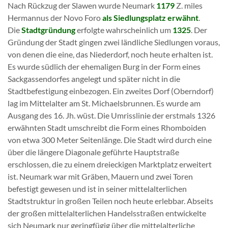
Nach Rückzug der Slawen wurde Neumark
1179
Z. miles
Hermannus der Novo Foro
als Siedlungsplatz erwähnt
.
Die
Stadtgründung
erfolgte wahrscheinlich um
1325
. Der
Gründung der Stadt gingen zwei ländliche Siedlungen voraus,
von denen die eine, das Niederdorf, noch heute erhalten ist.
Es wurde südlich der ehemaligen Burg in der Form eines
Sackgassendorfes angelegt und später nicht in die
Stadtbefestigung einbezogen. Ein zweites Dorf (Oberndorf)
lag im Mittelalter am St. Michaelsbrunnen. Es wurde am
Ausgang des 16. Jh. wüst. Die Umrisslinie der erstmals 1326
erwähnten Stadt umschreibt die Form eines Rhomboiden
von etwa 300 Meter Seitenlänge. Die Stadt wird durch eine
über die längere Diagonale geführte Hauptstraße
erschlossen, die zu einem dreieckigen Marktplatz erweitert
ist. Neumark war mit Gräben, Mauern und zwei Toren
befestigt gewesen und ist in seiner mittelalterlichen
Stadtstruktur in großen Teilen noch heute erlebbar. Abseits
der großen mittelalterlichen Handelsstraßen entwickelte
sich Neumark nur geringfügig über die mittelalterliche